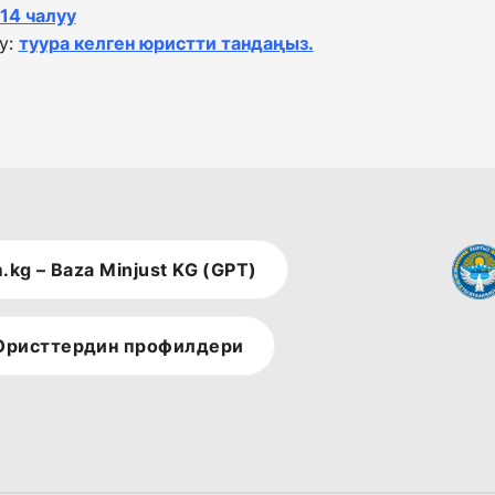
114 чалуу
у:
туура келген юристти тандаңыз.
.kg – Baza Minjust KG (GPT)
ристтердин профилдери