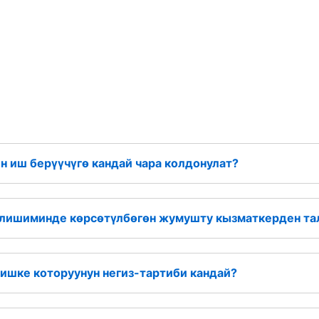
 иш берүүчүгө кандай чара колдонулат?
елишиминде көрсөтүлбөгөн жумушту кызматкерден та
ишке которуунун негиз-тартиби кандай?