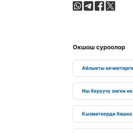
Окшош суроолор
Айлыкты кечиктирген
Иш берүүчү эмгек к
Кызматкерди башка 