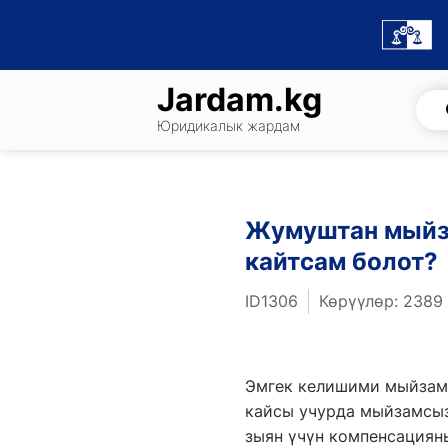
Skip
to
content
Jardam.kg
Юридикалык жардам
Жумуштан мыйза
кайтсам болот?
ID1306
Көрүүлөр: 2389
Эмгек келишими мыйзамы
кайсы учурда мыйзамсыз
зыян үчүн компенсацияны