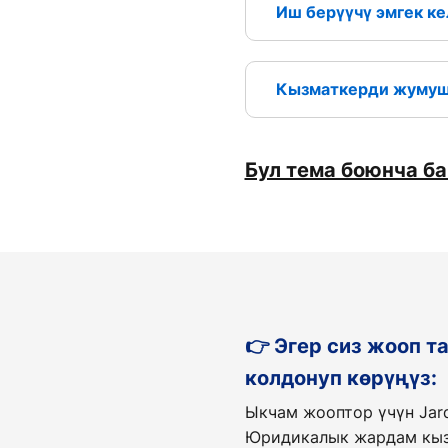
Иш берүүчү эмгек к
Кызматкерди жумушт
Бул тема боюнча б
👉 Эгер сиз жооп 
колдонуп көрүңүз:
Ыкчам жооптор үчүн Jar
Юридикалык жардам кыз