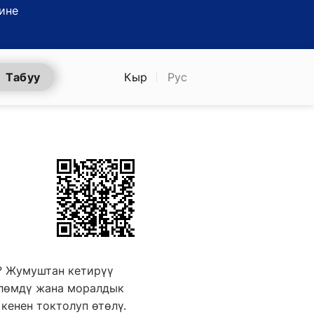
ине
Табуу
Кыр
Рус
? Жумуштан кетирүү
өлөмдү жана моралдык
кенен токтолуп өтөлү.