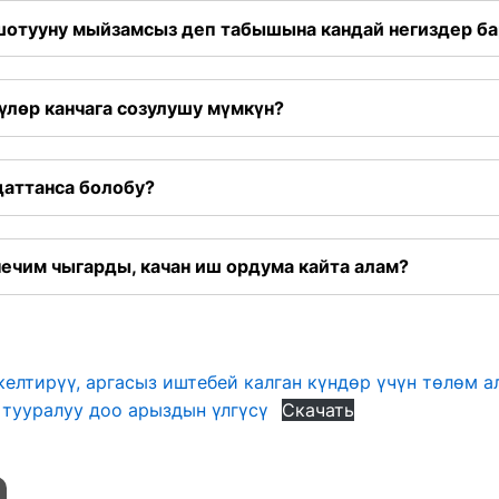
шотууну мыйзамсыз деп табышына кандай негиздер ба
үлөр канчага созулушу мүмкүн?
даттанса болобу?
ечим чыгарды, качан иш ордума кайта алам?
елтирүү, аргасыз иштебей калган күндөр үчүн төлөм 
 тууралуу доо арыздын үлгүсү
Скачать