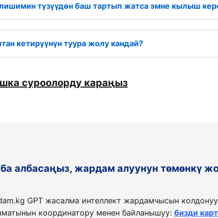
елишимин түзүүдөн баш тартып жатса эмне кылыш кер
ан кетирүүнүн туура жолу кандай?
ашка суроолорду караңыз
таба албасаңыз, жардам алуунун төмөнкү ж
dam.kg GPT жасалма интеллект жардамчысын колдонуу
матынын координатору менен байланышуу:
бизди кар