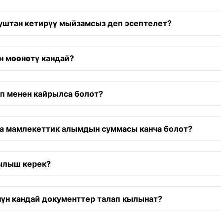
муштан кетирүү мыйзамсыз деп эсептелет?
н мөөнөтү кандай?
ап менен кайрылса болот?
да мамлекеттик алымдын суммасы канча болот?
рылыш керек?
чүн кандай документтер талап кылынат?