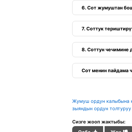
6. Сот жумуштан бо
7. Соттук териштирү
8. Соттун чечимине 
Сот менин пайдама ч
Жумуш ордун калыбына к
зыяндын ордун толтуруу
Сизге жооп жактыбы:
Ооба
Жок