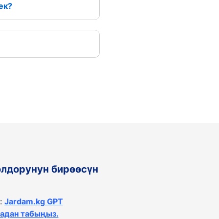
ек?
олдорунун бирөөсүн
:
Jardam.kg GPT
тадан табыңыз.