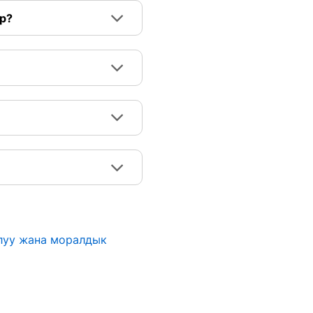
р?
алуу жана моралдык