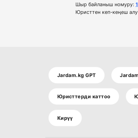
Шыр байланыш номуру:
Юристтен кеп-кеңеш алу
Jardam.kg GPT
Jardam
Юристтерди каттоо
Ю
Кирүү