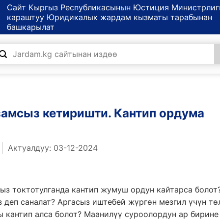
Сайт Кыргыз Республикасынын Юстиция Министрлиг
караштуу Юридикалык жардам кызматы тарабынан
башкарылат
мсыз кетиришти. Кантип ордума
Актуалдуу: 03-12-2024
з токтотулганда кантип жумуш ордун кайтарса болот
 деп саналат? Аргасыз иштебей жүргөн мезгил үчүн т
 кантип алса болот? Маанилүү суроолордун ар бирине 