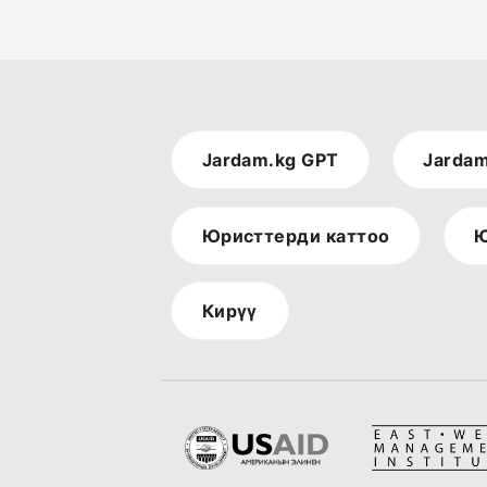
Jardam.kg GPT
Jardam
Юристтерди каттоо
Ю
Кирүү