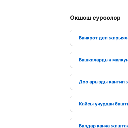
Окшош суроолор
Банкрот деп жарыял
Башкалардын мүлкүн 
Доо арызды кантип 
Кайсы учурдан башт
Балдар канча жашта