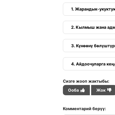
1. Жарандык-укукту
2. Кылмыш жана ад
3. Күнөөнү бөлүштүр
4. Айдоочуларга ке
Сизге жооп жактыбы:
Ооба
Жок
Комментарий берүү: