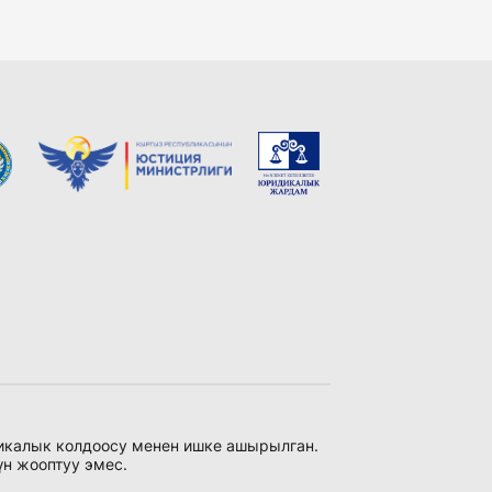
никалык колдоосу менен ишке ашырылган.
үн жооптуу эмес.