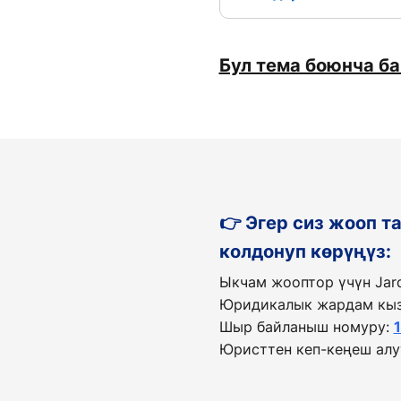
Бул тема боюнча б
👉 Эгер сиз жооп 
колдонуп көрүңүз:
Ыкчам жооптор үчүн Jar
Юридикалык жардам кыз
Шыр байланыш номуру:
Юристтен кеп-кеңеш алу