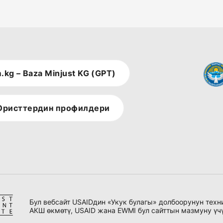
.kg – Baza Minjust KG (GPT)
ристтердин профилдери
Бул вебсайт USAIDдин «Укук булагы» долбоорунун тех
АКШ өкмөтү, USAID жана EWMI бул сайттын мазмуну үч