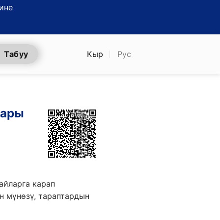
ине
Табуу
Кыр
Рус
аары
дайларга карап
н мүнөзү, тараптардын