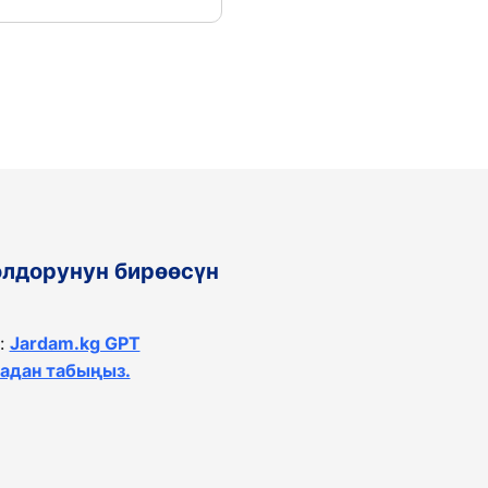
олдорунун бирөөсүн
:
Jardam.kg GPT
тадан табыңыз.