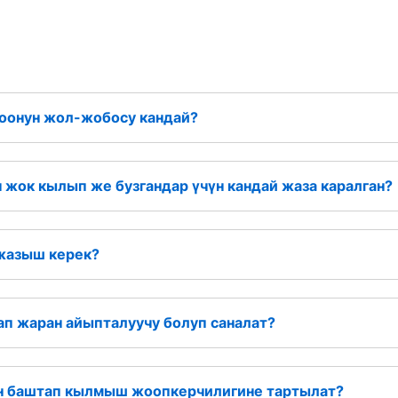
оонун жол-жобосу кандай?
жок кылып же бузгандар үчүн кандай жаза каралган?
жазыш керек?
ап жаран айыпталуучу болуп саналат?
н баштап кылмыш жоопкерчилигине тартылат?