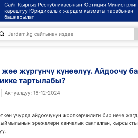
Сайт Кыргыз Республикасынын Юстиция Министрлиг
караштуу Юридикалык жардам кызматы тарабынан
башкарылат
жөө жүргүнчү күнөөлүү. Айдоочу б
икке тартылабы?
Актуалдуу: 16-12-2024
еткен учурда айдоочунун жоопкерчилиги бир нече жаг
 кыймылынын эрежелери канчалык сакталган, кырсыкты
үү.