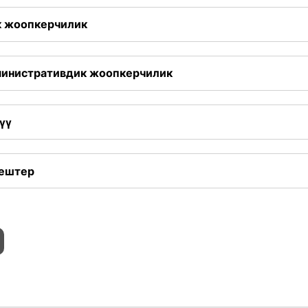
к жоопкерчилик
министративдик жоопкерчилик
үү
ңештер