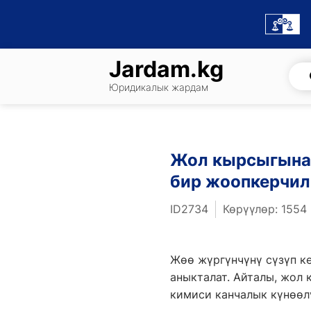
Skip
to
content
Jardam.kg
Юридикалык жардам
Жол кырсыгына 
бир жоопкерчил
ID2734
Көрүүлөр: 1554
Жөө жүргүнчүнү сүзүп к
аныкталат. Айталы, жол
кимиси канчалык күнөөл