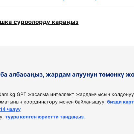
ашка суроолорду караңыз
таба албасаңыз, жардам алуунун төмөнкү ж
dam.kg GPT жасалма интеллект жардамчысын колдонуу
матынын координатору менен байланышуу:
бизди кар
114 чалуу
у:
туура келген юристти тандаңыз.