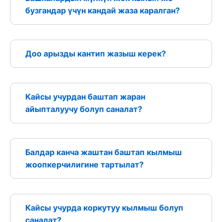
бузгандар үчүн кандай жаза каралган?
Доо арызды кантип жазыш керек?
Кайсы учурдан баштап жаран
айыпталуучу болуп саналат?
Балдар канча жаштан баштап кылмыш
жоопкерчилигине тартылат?
Кайсы учурда коркутуу кылмыш болуп
саналат?