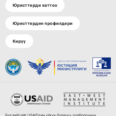
Юристтерди каттоо
Юристтердин профилдери
Кирүү
Бул вебсайт USAIDдин «Укук булагы» долбоорунун