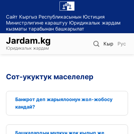
Skip
to
Сайт Кыргыз Республикасынын Юстиция
content
Министрлигине караштуу Юридикалык жардам
кызматы тарабынан башкарылат
Jardam.kg
Кыр
Рус
Юридикалык жардам
Сот-укуктук маселелер
Банкрот деп жарыялоонун жол-жобосу
кандай?
Башкалардын мүлкүн жок кылып же