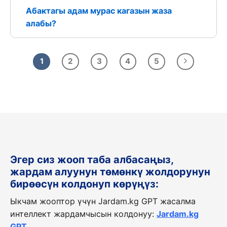
Абактагы адам мурас кагазын жаза
алабы?
1
2
3
4
5
Эгер сиз жооп таба албасаңыз,
жардам алуунун төмөнкү жолдорунун
бирөөсүн колдонуп көрүңүз:
Ыкчам жооптор үчүн Jardam.kg GPT жасалма
интеллект жардамчысын колдонуу:
Jardam.kg
GPT