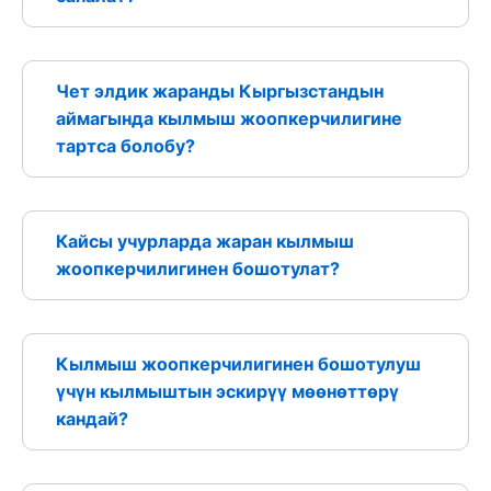
Чет элдик жаранды Кыргызстандын
аймагында кылмыш жоопкерчилигине
тартса болобу?
Кайсы учурларда жаран кылмыш
жоопкерчилигинен бошотулат?
Кылмыш жоопкерчилигинен бошотулуш
үчүн кылмыштын эскирүү мөөнөттөрү
кандай?