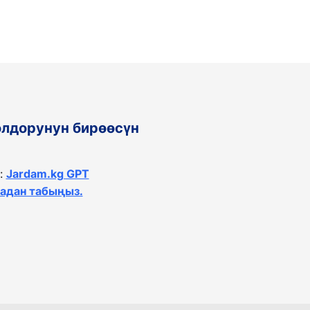
олдорунун бирөөсүн
:
Jardam.kg GPT
тадан табыңыз.