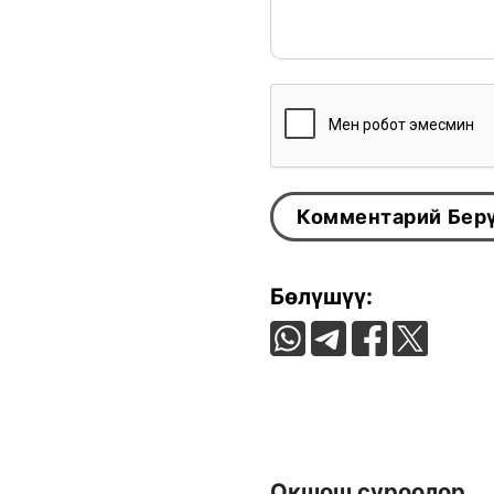
Бөлүшүү:
Окшош суроолор