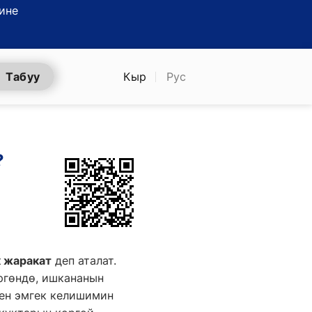
ине
Табуу
Кыр
Рус
?
 жаракат
деп аталат.
ргөндө, ишкананын
ен эмгек келишимин