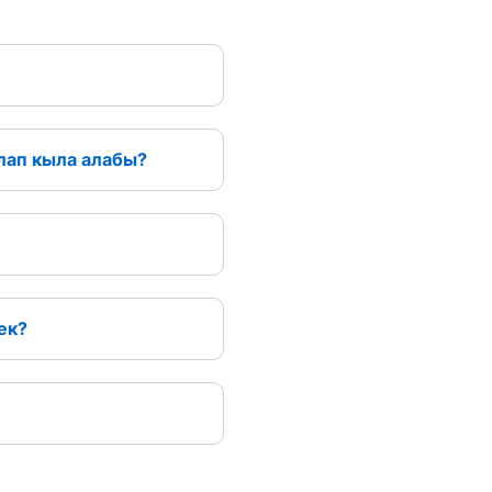
лап кыла алабы?
ек?