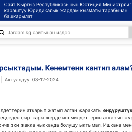
Сайт Кыргыз Республикасынын Юстиция Министрлиг
караштуу Юридикалык жардам кызматы тарабынан
башкарылат
рсыктадым. Кенемтени кантип алам
Актуалдуу: 03-12-2024
лдеттерин аткарып жатып алган жаракаты
өндүрүштүк
еңседен сырткары жерде иш милдеттерин аткарып жү
нча эки жакка чыкканда болушу ыктымал. Ишкана мен