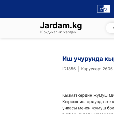
Skip
to
content
Jardam.kg
Юридикалык жардам
Иш учурунда кы
ID1356
Көрүүлөр: 2605
Кызматкердин жумуш ми
Кырсык иш ордунда же к
унаасы менен жумуш бою