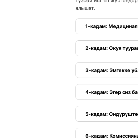
түзбөй иштеп жүргөндөр
алышат.
1-кадам: Медицина
2-кадам: Окуя туура
3-кадам: Эмгекке у
4-кадам: Эгер сиз б
5-кадам: Өндүрүштө
6-кадам: Комиссиян