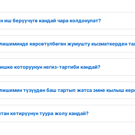
 иш берүүчүгө кандай чара колдонулат?
елишиминде көрсөтүлбөгөн жумушту кызматкерден та
ишке которуунун негиз-тартиби кандай?
елишимин түзүүдөн баш тартып жатса эмне кылыш кер
ан кетирүүнүн туура жолу кандай?