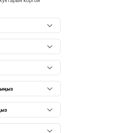
укуктарын коргой
рыңыз
ңыз