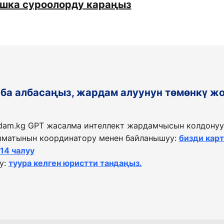
ашка суроолорду караңыз
таба албасаңыз, жардам алуунун төмөнкү ж
dam.kg GPT жасалма интеллект жардамчысын колдонуу
матынын координатору менен байланышуу:
бизди кар
114 чалуу
у:
туура келген юристти тандаңыз.