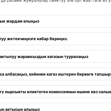
 да расмий жумушчулар сыяктуу эле бул жааттагы өз 
лык жардам алыңыз
луу жетекчиңизге кабар бериңиз.
бактылуу жарамсыздык кагазын тууралаңыз
аса албасаңыз, кийинки кагаз иштерин бирөөгө тапшы
гү кырсыкты иликтеген комиссиянын ишине көз салы
ын актысын алыңыз