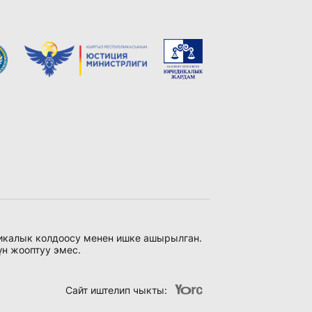
никалык колдоосу менен ишке ашырылган.
үн жооптуу эмес.
Сайт иштелип чыкты
: