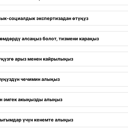
ык-социалдык экспертизадан өтүңүз
лөмдөрдү алсаңыз болот, тизмени караңыз
үңүзгө арыз менен кайрылыңыз
чүңүздүн чечимин алыңыз
ан эмгек акыңызды алыңыз
чыгымдар үчүн кенемте алыңыз