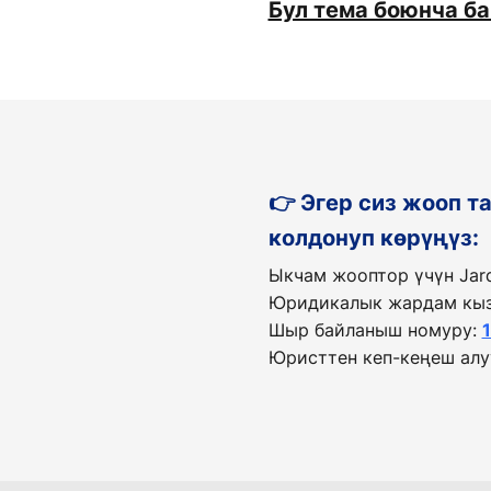
Бул тема боюнча б
👉 Эгер сиз жооп 
колдонуп көрүңүз:
Ыкчам жооптор үчүн Jar
Юридикалык жардам кыз
Шыр байланыш номуру:
Юристтен кеп-кеңеш алу