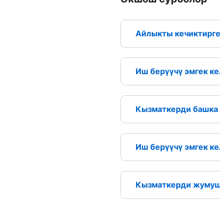
Айлыкты кечиктирген
Иш берүүчү эмгек к
Кызматкерди башка 
Иш берүүчү эмгек к
Кызматкерди жумушт