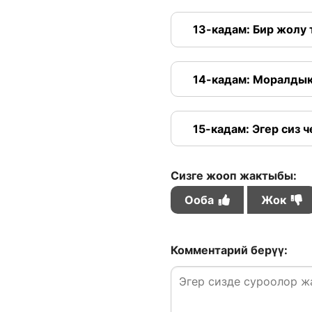
13-кадам: Бир жолу
14-кадам: Моралдык
15-кадам: Эгер сиз 
Сизге жооп жактыбы:
Ооба
Жок
Комментарий берүү: