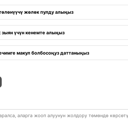
 төлөнүүчү жөлөк пулду алыңыз
 зыян үчүн кенемте алыңыз
чечимге макул болбосоңуз даттаныңыз