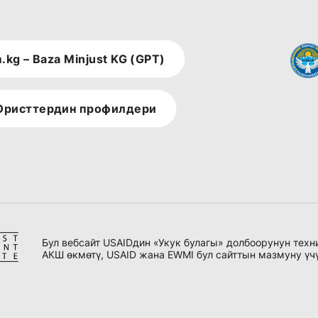
.kg – Baza Minjust KG (GPT)
ристтердин профилдери
Бул вебсайт USAIDдин «Укук булагы» долбоорунун тех
АКШ өкмөтү, USAID жана EWMI бул сайттын мазмуну үч