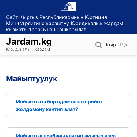
Skip
to
Сайт Кыргыз Республикасынын Юстиция
content
Министрлигине караштуу Юридикалык жардам
кызматы тарабынан башкарылат
Jardam.kg
Кыр
Рус
Юридикалык жардам
Майыптуулук
Майыптыгы бар адам санаторийге
жолдомону кантип алат?
Майыптык арабаны кантип акысыз алса