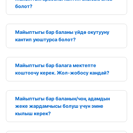
болот?
Майыптыгы бар баланы үйдө окутууну
кантип уюштурса болот?
Майыптыгы бар балага мектепте
коштоочу керек. Жол-жобосу кандай?
Майыптыгы бар баланын/чоң адамдын
жеке жардамчысы болуш үчүн эмне
кылыш керек?