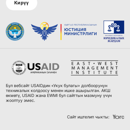
Кирүү
Бул вебсайт USAIDдин «Укук булагы» долбоорунун
техникалык колдоосу менен ишке ашырылган. АКШ
өкмөтү, USAID жана EWMI бул сайттын мазмуну үчүн
жооптуу эмес.
Сайт иштелип чыкты
: