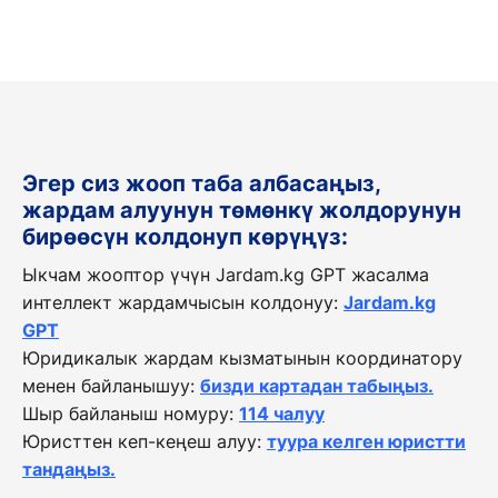
Эгер сиз жооп таба албасаңыз,
жардам алуунун төмөнкү жолдорунун
бирөөсүн колдонуп көрүңүз:
Ыкчам жооптор үчүн Jardam.kg GPT жасалма
интеллект жардамчысын колдонуу:
Jardam.kg
GPT
Юридикалык жардам кызматынын координатору
менен байланышуу:
бизди картадан табыңыз.
Шыр байланыш номуру:
114 чалуу
Юристтен кеп-кеңеш алуу:
туура келген юристти
тандаңыз.