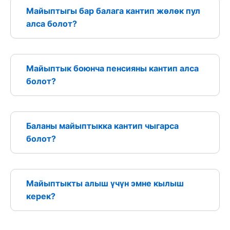
Майыптыгы бар балага кантип жөлөк пул
алса болот?
Майыптык боюнча пенсияны кантип алса
болот?
Баланы майыптыкка кантип чыгарса
болот?
Майыптыкты алыш үчүн эмне кылыш
керек?