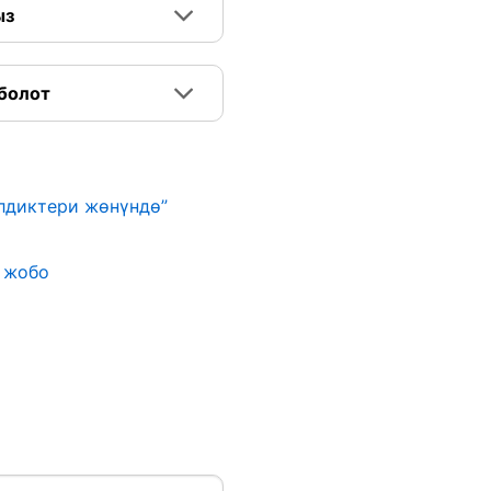
ыз
 болот
илдиктери жөнүндө”
” жобо