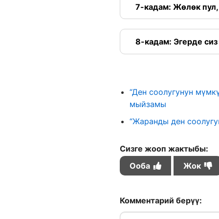
7-кадам: Жөлөк пул
8-кадам: Эгерде си
“Ден соолугунун мүмк
мыйзамы
“Жаранды ден соолугу
Сизге жооп жактыбы:
Ооба
Жок
Комментарий берүү: