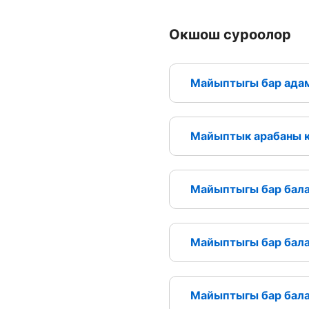
Окшош суроолор
Майыптыгы бар адам
Майыптык арабаны к
Майыптыгы бар бала
Майыптыгы бар бала
Майыптыгы бар бала