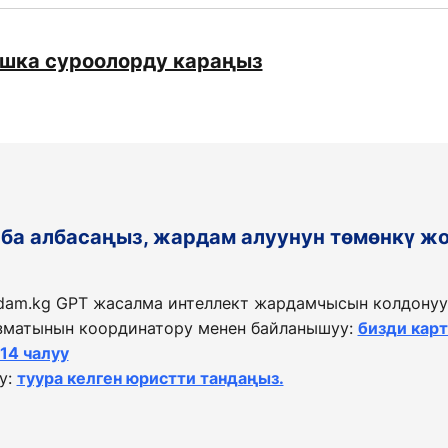
ашка суроолорду караңыз
таба албасаңыз, жардам алуунун төмөнкү ж
dam.kg GPT жасалма интеллект жардамчысын колдонуу
матынын координатору менен байланышуу:
бизди кар
114 чалуу
у:
туура келген юристти тандаңыз.