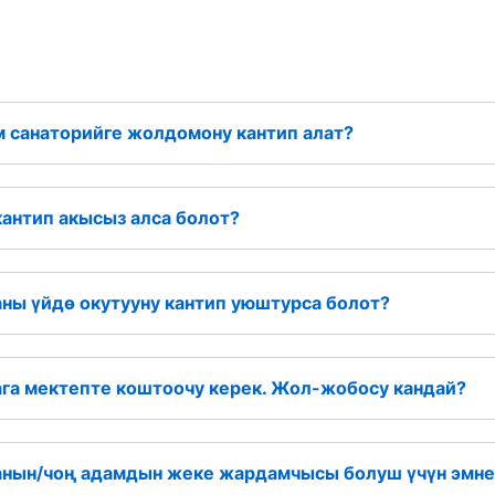
 санаторийге жолдомону кантип алат?
антип акысыз алса болот?
ны үйдө окутууну кантип уюштурса болот?
га мектепте коштоочу керек. Жол-жобосу кандай?
нын/чоң адамдын жеке жардамчысы болуш үчүн эмне