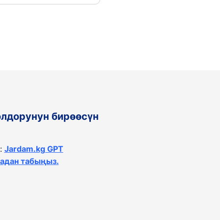
олдорунун бирөөсүн
:
Jardam.kg GPT
тадан табыңыз.