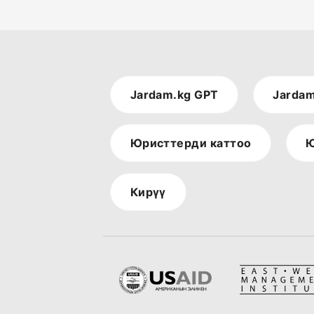
Jardam.kg GPT
Jardam
Юристтерди каттоо
Ю
Кирүү