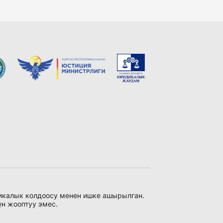
никалык колдоосу менен ишке ашырылган.
үн жооптуу эмес.