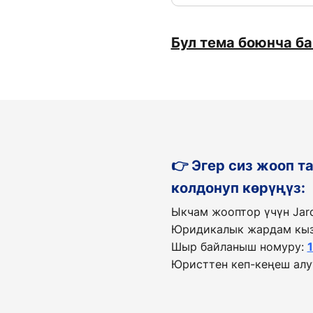
Бул тема боюнча б
👉 Эгер сиз жооп 
колдонуп көрүңүз:
Ыкчам жооптор үчүн Jar
Юридикалык жардам кыз
Шыр байланыш номуру:
Юристтен кеп-кеңеш алу