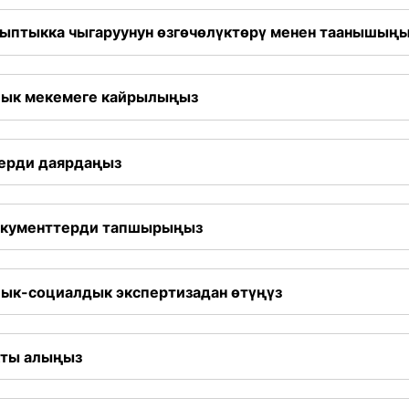
йыптыкка чыгаруунун өзгөчөлүктөрү менен таанышың
лык мекемеге кайрылыңыз
терди даярдаңыз
окументтерди тапшырыңыз
ык-социалдык экспертизадан өтүңүз
ты алыңыз