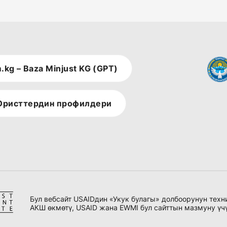
.kg – Baza Minjust KG (GPT)
ристтердин профилдери
Бул вебсайт USAIDдин «Укук булагы» долбоорунун тех
АКШ өкмөтү, USAID жана EWMI бул сайттын мазмуну үч