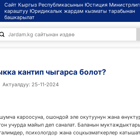
Сайт Кыргыз Республикасынын Юстиция Министрлиг
караштуу Юридикалык жардам кызматы тарабынан
башкарылат
кка кантип чыгарса болот?
Актуалдуу: 25-11-2024
шумча кароосуна, ошондой эле окутуунун жана өнүктү
он учурда майып деп саналат. Баланын муктаждыктары
угалимдер, психологдор жана соцкызматкерлер катышат