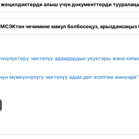
, жеңилдиктерди алыш үчүн документтерди тууралаң
з МСЭКтин чечимине макул болбосоңуз, арыздансаңыз
үнчүлүктөрү чектелүү адамдардын укуктары жана кеп
нун мүмкүнчүлүгү чектелүү адам деп эсептөө жөнүндө