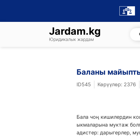
Skip
to
content
Jardam.kg
Юридикалык жардам
Баланы майыпты
ID545
Көрүүлөр: 2376
Бала чоң кишилердин ко
ыкмаларына муктаж болг
адистер: дарыгерлер, м