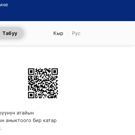
ине
Табуу
Кыр
Рус
рүүнүн атайын
н аныктоого бир катар
.