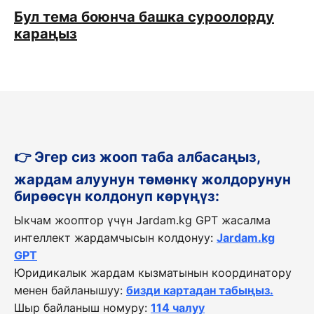
Бул тема боюнча башка суроолорду
караңыз
👉 Эгер сиз жооп таба албасаңыз,
жардам алуунун төмөнкү жолдорунун
бирөөсүн колдонуп көрүңүз:
Ыкчам жооптор үчүн Jardam.kg GPT жасалма
интеллект жардамчысын колдонуу:
Jardam.kg
GPT
Юридикалык жардам кызматынын координатору
менен байланышуу:
бизди картадан табыңыз.
Шыр байланыш номуру:
114 чалуу