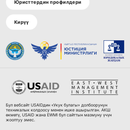
Юристтердин профилдери
Кирүү
Бул вебсайт USAIDдин «Укук булагы» долбоорунун
техникалык колдоосу менен ишке ашырылган. АКШ
өкмөтү, USAID жана EWMI бул сайттын мазмуну үчүн
жооптуу эмес.