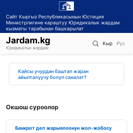
Skip
to
Сайт Кыргыз Республикасынын Юстиция
content
Министрлигине караштуу Юридикалык жардам
кызматы тарабынан башкарылат
Jardam.kg
Кыр
Рус
Юридикалык жардам
Кайсы учурдан баштап жаран
айыпталуучу болуп саналат?
Окшош суроолор
Банкрот деп жарыялоонун жол-жобосу