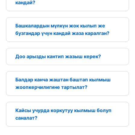
кандай?
Башкалардын мүлкүн жок кылып же
бузгандар үчүн кандай жаза каралган?
Доо арызды кантип жазыш керек?
Балдар канча жаштан баштап кылмыш
жоопкерчилигине тартылат?
Кайсы учурда коркутуу кылмыш болуп
саналат?