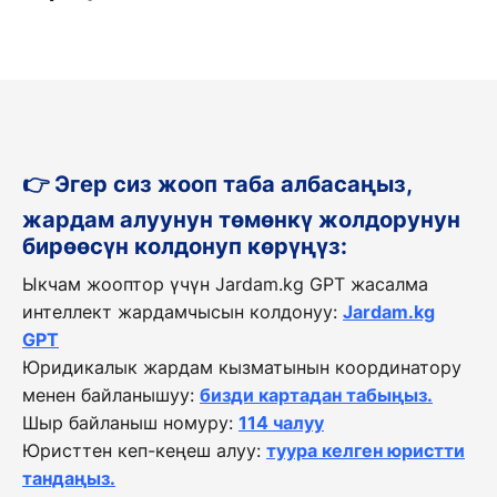
👉 Эгер сиз жооп таба албасаңыз,
жардам алуунун төмөнкү жолдорунун
бирөөсүн колдонуп көрүңүз:
Ыкчам жооптор үчүн Jardam.kg GPT жасалма
интеллект жардамчысын колдонуу:
Jardam.kg
GPT
Юридикалык жардам кызматынын координатору
менен байланышуу:
бизди картадан табыңыз.
Шыр байланыш номуру:
114 чалуу
Юристтен кеп-кеңеш алуу:
туура келген юристти
тандаңыз.