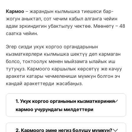
Кармоо
– жарандын кылмышка тиешеси бар-
жогун аныктап, сот чечим кабыл алганга чейин
адам эркиндигин убактылуу чектөө. Мөөнөтү – 48
саатка чейин.
Эгер сизди укук коргоо органдарынын
кызматкерлери кылмышка шектүү деп кармаган
болсо, токтоолук менен мыйзамга ылайык иш
тутуңуз. Кармоого каршылык көрсөтүү же качуу
аракети катары чечмелениши мүмкүн болгон эч
кандай аракеттерди жасабаңыз.
1. Укук коргоо органынын кызматкеринин
кармоо учурундагы милдеттери
2. Кармоого эмне негиз болушу мүмкүн?