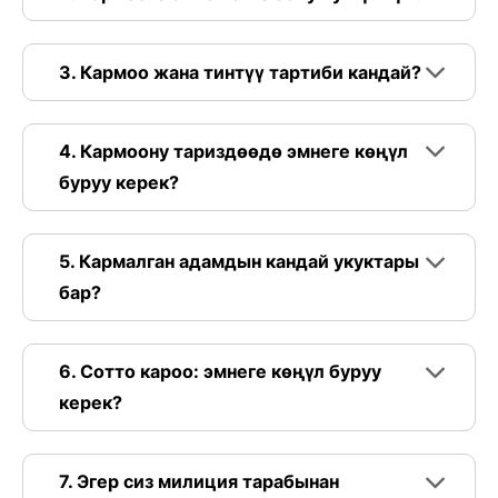
3. Кармоо жана тинтүү тартиби кандай?
4. Кармоону тариздөөдө эмнеге көңүл
буруу керек?
5. Кармалган адамдын кандай укуктары
бар?
6. Сотто кароо: эмнеге көңүл буруу
керек?
7. Эгер сиз милиция тарабынан