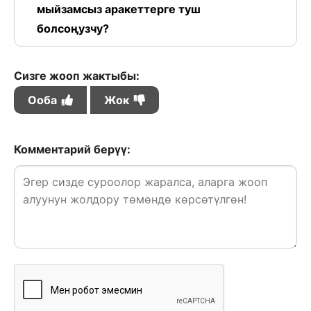
мыйзамсыз аракеттерге туш
болсоңузчу?
Сизге жооп жактыбы:
Ооба
Жок
Комментарий берүү: