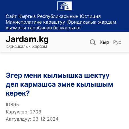
Skip
to
Сайт Кыргыз Республикасынын Юстиция
content
Министрлигине караштуу Юридикалык жардам
кызматы тарабынан башкарылат
Jardam.kg
Кыр
Рус
Юридикалык жардам
Эгер мени кылмышка шектүү
деп кармашса эмне кылышым
керек?
ID895
Көрүүлөр: 2703
Актуалдуу: 03-12-2024