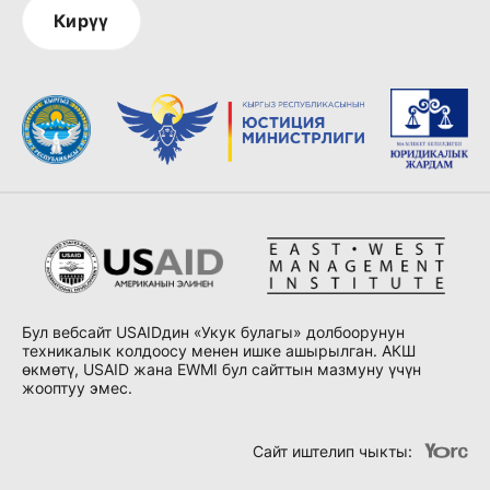
Кирүү
Бул вебсайт USAIDдин «Укук булагы» долбоорунун
техникалык колдоосу менен ишке ашырылган. АКШ
өкмөтү, USAID жана EWMI бул сайттын мазмуну үчүн
жооптуу эмес.
Сайт иштелип чыкты
: