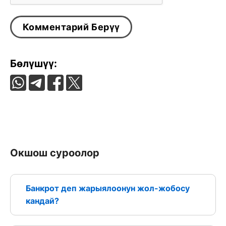
Бөлүшүү:
Окшош суроолор
Банкрот деп жарыялоонун жол-жобосу
кандай?