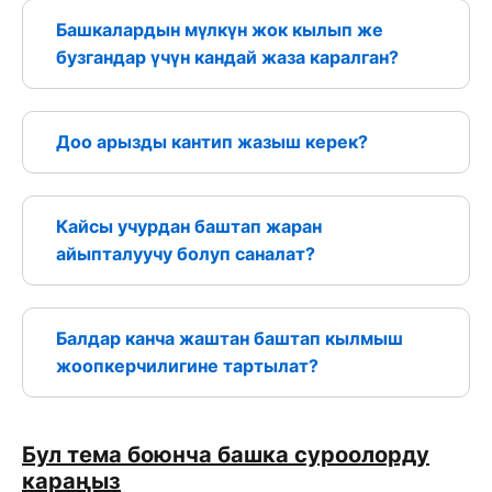
Башкалардын мүлкүн жок кылып же
бузгандар үчүн кандай жаза каралган?
Доо арызды кантип жазыш керек?
Кайсы учурдан баштап жаран
айыпталуучу болуп саналат?
Балдар канча жаштан баштап кылмыш
жоопкерчилигине тартылат?
Бул тема боюнча башка суроолорду
караңыз