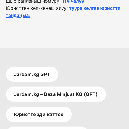
Шыр байланыш номуру:
114 чалуу
Юристтен кеп-кеңеш алуу:
туура келген юристти
тандаңыз.
Jardam.kg GPT
Jardam.kg – Baza Minjust KG (GPT)
Юристтерди каттоо