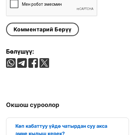
Бөлүшүү:
Окшош суроолор
Көп кабаттуу үйдө чатырдан суу акса
эмне кылыш керек?