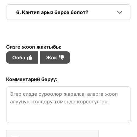
6. Кантип арыз берсе болот?
Сизге жооп жактыбы:
Ооба
Жок
Комментарий берүү: