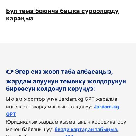
Бул тема боюнча башка суроолорду
караңыз
👉 Эгер сиз жооп таба албасаңыз,
жардам алуунун төмөнкү жолдорунун
бирөөсүн колдонуп көрүңүз:
Ыкчам жооптор үчүн Jardam.kg GPT жасалма
интеллект жардамчысын колдонуу:
Jardam.kg
GPT
Юридикалык жардам кызматынын координатору
менен байланышуу:
бизди картадан табыңыз.