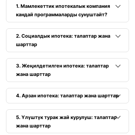
1. Мамлекеттик ипотекалык компания
кандай программаларды сунуштайт?
2. Социалдык ипотека: талаптар жана
шарттар
3. Жеңилдетилген ипотека: талаптар
жана шарттар
4. Арзан ипотека: талаптар жана шарттар
5. Үлүштүк турак жай курулуш: талаптар
жана шарттар