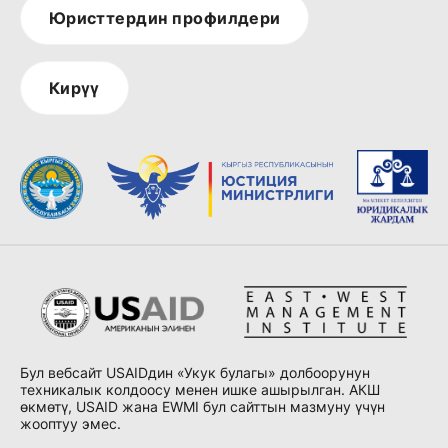
Юристтердин профилдери
Кирүү
Бул вебсайт USAIDдин «Укук булагы» долбоорунун
техникалык колдоосу менен ишке ашырылган. АКШ
өкмөтү, USAID жана EWMI бул сайттын мазмуну үчүн
жооптуу эмес.