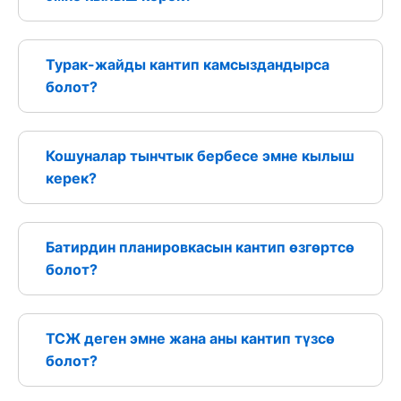
Турак-жайды кантип камсыздандырса
болот?
Кошуналар тынчтык бербесе эмне кылыш
керек?
Батирдин планировкасын кантип өзгөртсө
болот?
ТСЖ деген эмне жана аны кантип түзсө
болот?