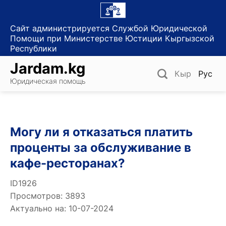
Skip
to
Сайт администрируется Службой Юридической
content
Помощи при Министерстве Юстиции Кыргызской
Республики
Jardam.kg
Кыр
Рус
Юридическая помощь
Могу ли я отказаться платить
проценты за обслуживание в
кафе-ресторанах?
ID1926
Просмотров: 3893
Актуально на: 10-07-2024