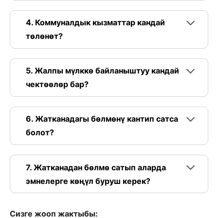
4. Коммуналдык кызматтар кандай
төлөнөт?
5. Жалпы мүлккө байланыштуу кандай
чектөөлөр бар?
6. Жатканадагы бөлмөнү кантип сатса
болот?
7. Жатканадан бөлмө сатып аларда
эмнелерге көңүл буруш керек?
Сизге жооп жактыбы: