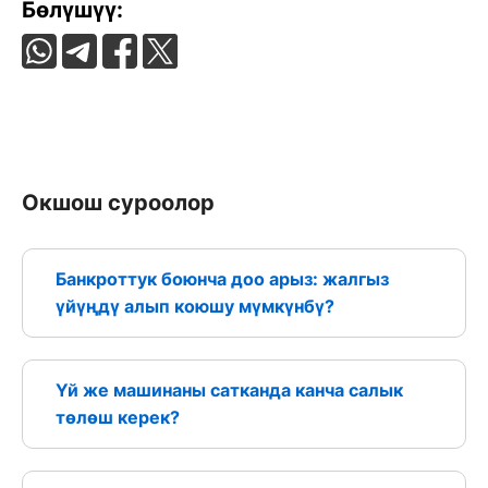
Бөлүшүү:
Окшош суроолор
Банкроттук боюнча доо арыз: жалгыз
үйүңдү алып коюшу мүмкүнбү?
Үй же машинаны сатканда канча салык
төлөш керек?