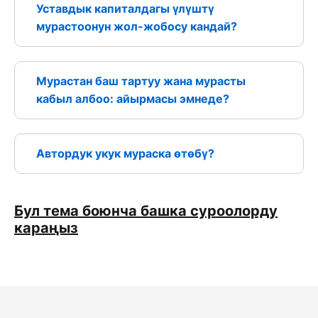
Уставдык капиталдагы үлүштү
мурастоонун жол-жобосу кандай?
Мурастан баш тартуу жана мурасты
кабыл албоо: айырмасы эмнеде?
Автордук укук мураска өтөбү?
Бул тема боюнча башка суроолорду
караңыз