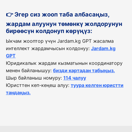
👉 Эгер сиз жооп таба албасаңыз,
жардам алуунун төмөнкү жолдорунун
бирөөсүн колдонуп көрүңүз:
Ыкчам жооптор үчүн Jardam.kg GPT жасалма
интеллект жардамчысын колдонуу:
Jardam.kg
GPT
Юридикалык жардам кызматынын координатору
менен байланышуу:
бизди картадан табыңыз.
Шыр байланыш номуру:
114 чалуу
Юристтен кеп-кеңеш алуу:
туура келген юристти
тандаңыз.