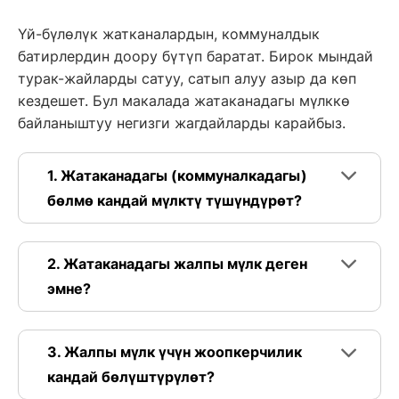
Үй-бүлөлүк жатканалардын, коммуналдык
батирлердин доору бүтүп баратат. Бирок мындай
турак-жайларды сатуу, сатып алуу азыр да көп
кездешет. Бул макалада жатаканадагы мүлккө
байланыштуу негизги жагдайларды карайбыз.
1. Жатаканадагы (коммуналкадагы)
бөлмө кандай мүлктү түшүндүрөт?
2. Жатаканадагы жалпы мүлк деген
эмне?
3. Жалпы мүлк үчүн жоопкерчилик
кандай бөлүштүрүлөт?