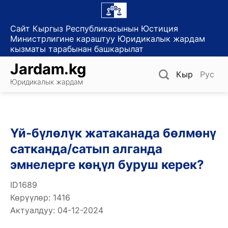
Skip
to
Сайт Кыргыз Республикасынын Юстиция
content
Министрлигине караштуу Юридикалык жардам
кызматы тарабынан башкарылат
Jardam.kg
Кыр
Рус
Юридикалык жардам
Үй-бүлөлүк жатаканада бөлмөнү
сатканда/сатып алганда
эмнелерге көңүл буруш керек?
ID1689
Көрүүлөр: 1416
Актуалдуу: 04-12-2024