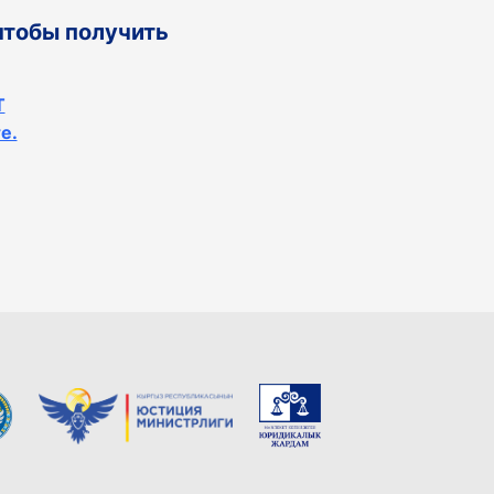
 чтобы получить
T
е.