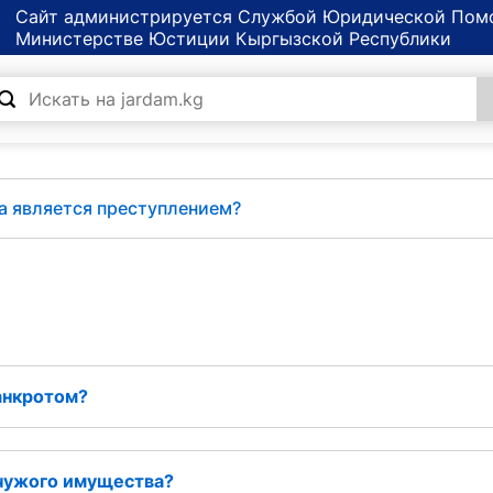
Сайт администрируется Службой Юридической Пом
Министерстве Юстиции Кыргызской Республики
за является преступлением?
анкротом?
 чужого имущества?