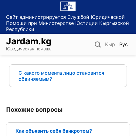
Skip
to
Сайт администрируется Службой Юридической
content
Помощи при Министерстве Юстиции Кыргызской
Республики
Jardam.kg
Кыр
Рус
Юридическая помощь
С какого момента лицо становится
обвиняемым?
Похожие вопросы
Как объявить себя банкротом?