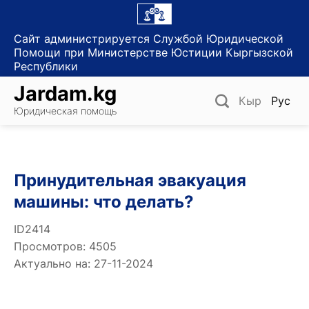
Skip
to
Сайт администрируется Службой Юридической
content
Помощи при Министерстве Юстиции Кыргызской
Республики
Jardam.kg
Кыр
Рус
Юридическая помощь
Принудительная эвакуация
машины: что делать?
ID2414
Просмотров: 4505
Актуально на: 27-11-2024