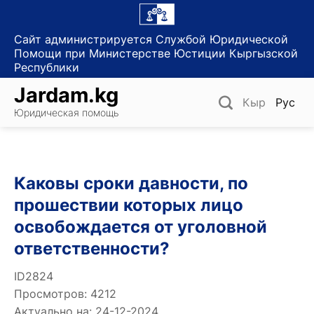
Skip
to
Сайт администрируется Службой Юридической
content
Помощи при Министерстве Юстиции Кыргызской
Республики
Jardam.kg
Кыр
Рус
Юридическая помощь
Каковы сроки давности, по
прошествии которых лицо
освобождается от уголовной
ответственности?
ID2824
Просмотров: 4212
Актуально на: 24-12-2024